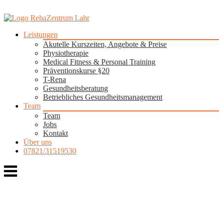
Skip
to
content
Leistungen
Akutelle Kurszeiten, Angebote & Preise
Physio­therapie
Medical Fitness & Personal Training
Präventionskurse §20
T-Rena
Gesundheits­beratung
Betriebliches Gesundheitsmanagement
Team
Team
Jobs
Kontakt
Über uns
07821/31519530
Menu